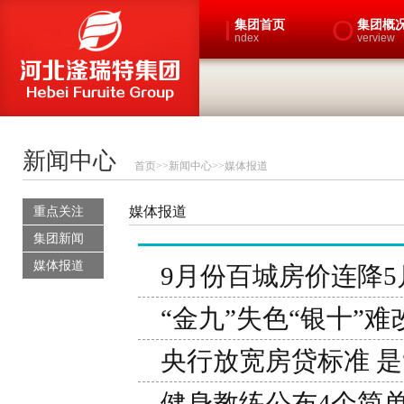
I
O
集团首页
集团概
ndex
verview
新闻中心
首页
>>
新闻中心
>>
媒体报道
媒体报道
重点关注
集团新闻
媒体报道
9月份百城房价连降5
“金九”失色“银十”难
央行放宽房贷标准 是
健身教练公布4个简