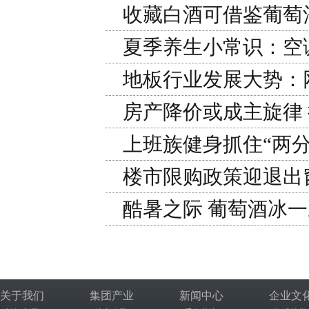
收藏白酒可借鉴葡萄
夏季养生小常识：空
地板行业发展大势：
房产降价或成主旋律
上班族健身抓住“两分
楼市限购政策迎退出
酷暑之际 葡萄酒冰
关于我们
集团产业
新闻中心
企业文