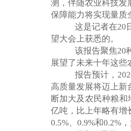
测，伴随农业科技发
保障能力将实现量质
这是记者在20日
望大会上获悉的。
该报告聚焦20种
展望了未来十年这些
报告预计，202
高质量发展将迈上新
断加大及农民种粮和地
亿吨，比上年略有增
0.5%、0.9%和0.