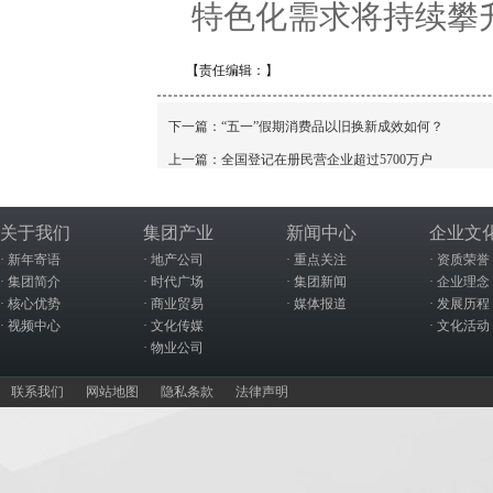
特色化需求将持续攀
【责任编辑：
】
下一篇：
“五一”假期消费品以旧换新成效如何？
上一篇：
全国登记在册民营企业超过5700万户
关于我们
集团产业
新闻中心
企业文
·
新年寄语
·
地产公司
·
重点关注
·
资质荣誉
·
集团简介
·
时代广场
·
集团新闻
·
企业理念
·
核心优势
·
商业贸易
·
媒体报道
·
发展历程
·
视频中心
·
文化传媒
·
文化活动
·
物业公司
联系我们
网站地图
隐私条款
法律声明