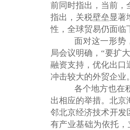
前同时指出，当前，
指出，关税壁垒显著
性，全球贸易仍面临
面对这一形势，更
局会议明确，“要扩
融资支持，优化出口
冲击较大的外贸企业
各个地方也在积极
出相应的举措。北京
邻北京经济技术开发
有产业基础为依托，