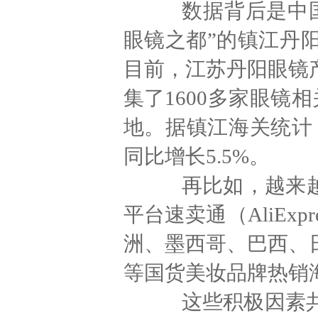
数据背后是中国产
眼镜之都”的镇江丹
目前，江苏丹阳眼镜
集了1600多家眼镜
地。据镇江海关统计，
同比增长5.5%。
再比如，越来越多
平台速卖通（AliEx
洲、墨西哥、巴西、
等国货美妆品牌热销
这些积极因素共同