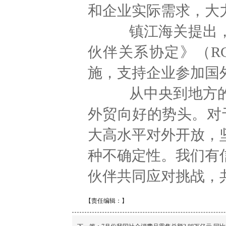
和企业实际需求，大
镇江海关提出，将
伙伴关系协定》（R
施，支持企业参加国
从中央到地方的政
外贸向好的势头。对
大高水平对外开放，
种不确定性。我们有
伙伴共同应对挑战，
【责任编辑：
】